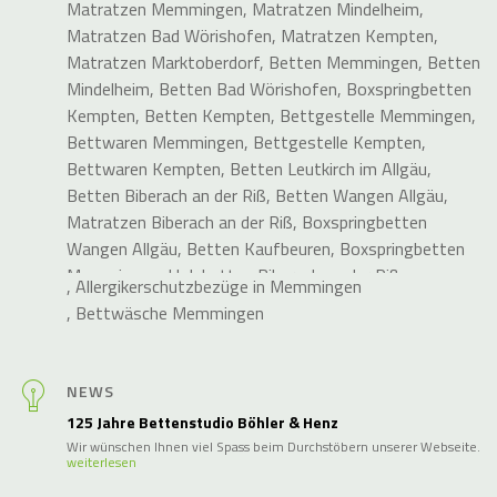
Matratzen Memmingen
,
Matratzen Mindelheim
,
Matratzen Bad Wörishofen
,
Matratzen Kempten
,
Matratzen Marktoberdorf
,
Betten Memmingen
,
Betten
Mindelheim
,
Betten Bad Wörishofen
,
Boxspringbetten
Kempten
,
Betten Kempten
,
Bettgestelle Memmingen
,
Bettwaren Memmingen
,
Bettgestelle Kempten
,
Bettwaren Kempten
,
Betten Leutkirch im Allgäu
,
Betten Biberach an der Riß
,
Betten Wangen Allgäu
,
Matratzen Biberach an der Riß
,
Boxspringbetten
Wangen Allgäu
,
Betten Kaufbeuren
,
Boxspringbetten
Memmingen
,
Holzbetten Biberach an der Riß
,
,
Allergikerschutzbezüge in Memmingen
Elektrische Lattenroste Memmingen
,
Holzbett Biberach
,
Bettwäsche Memmingen
an der Riß
,
Metallfreie Betten
,
Betten Kaufbeuren
,
Betten Bad Waldsee
,
Holzbetten für Kempten
,
Holzbetten für Mindelheim
,
Bettwaren Mindelheim
,
NEWS
Bettgestelle für Kaufbeuren
,
Elektrische Lattenroste
125 Jahre Bettenstudio Böhler & Henz
Kempten
,
Holzbetten Bad Wörishofen
,
Bettwaren
Wir wünschen Ihnen viel Spass beim Durchstöbern unserer Webseite.
Leutkirch im Allgäu
,
Elektrische Lattenroste Leutkirch
weiterlesen
im Allgäu
,
Bettwaren Bad Biberach an der Riß
,