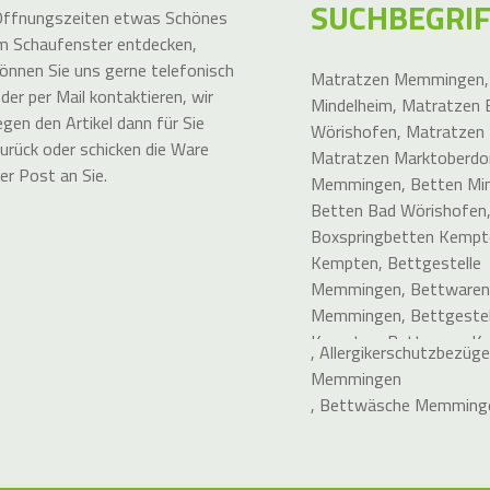
SUCHBEGRI
ffnungszeiten etwas Schönes
m Schaufenster entdecken,
önnen Sie uns gerne telefonisch
Matratzen Memmingen
der per Mail kontaktieren, wir
Mindelheim
,
Matratzen 
egen den Artikel dann für Sie
Wörishofen
,
Matratzen
urück oder schicken die Ware
Matratzen Marktoberdo
er Post an Sie.
Memmingen
,
Betten Mi
Betten Bad Wörishofen
Boxspringbetten Kempt
Kempten
,
Bettgestelle
Memmingen
,
Bettwaren
Memmingen
,
Bettgestel
Kempten
,
Bettwaren K
,
Allergikerschutzbezüge
Betten Leutkirch im All
Memmingen
Biberach an der Riß
,
Bet
,
Bettwäsche Memming
Wangen Allgäu
,
Matratz
Biberach an der Riß
,
Boxspringbetten Wange