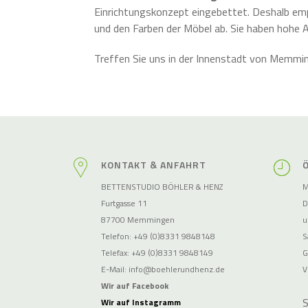
Einrichtungskonzept eingebettet. Deshalb empf
und den Farben der Möbel ab. Sie haben hohe An
Treffen Sie uns in der Innenstadt von Memmi
KONTAKT & ANFAHRT
BETTENSTUDIO BÖHLER & HENZ
M
Furtgasse 11
D
87700 Memmingen
u
Telefon: +49 (0)8331 9848148
S
Telefax: +49 (0)8331 9848149
G
E-Mail:
info@boehlerundhenz.de
V
Wir auf Facebook
S
Wir auf Instagramm