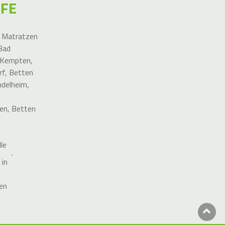
FFE
,
Matratzen
Bad
 Kempten
,
rf
,
Betten
ndelheim
,
,
en
,
Betten
le
empten
,
 in
gäu
,
Betten
ten
en
en
n Allgäu
,