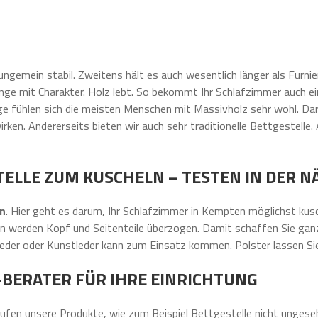
ungemein stabil. Zweitens hält es auch wesentlich länger als Furnie
nge mit Charakter. Holz lebt. So bekommt Ihr Schlafzimmer auch ei
 fühlen sich die meisten Menschen mit Massivholz sehr wohl. Darü
rken. Andererseits bieten wir auch sehr traditionelle Bettgestelle. 
ELLE ZUM KUSCHELN – TESTEN IN DER 
en
. Hier geht es darum, Ihr Schlafzimmer in Kempten möglichst kus
en werden Kopf und Seitenteile überzogen. Damit schaffen Sie gan
 Leder oder Kunstleder kann zum Einsatz kommen. Polster lassen Si
L-BERATER FÜR IHRE EINRICHTUNG
aufen unsere Produkte, wie zum Beispiel Bettgestelle nicht ungesehen