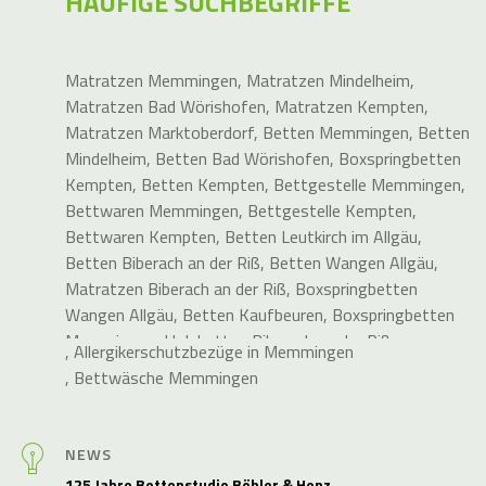
HÄUFIGE SUCHBEGRIFFE
Matratzen Memmingen
,
Matratzen Mindelheim
,
Matratzen Bad Wörishofen
,
Matratzen Kempten
,
Matratzen Marktoberdorf
,
Betten Memmingen
,
Betten
Mindelheim
,
Betten Bad Wörishofen
,
Boxspringbetten
Kempten
,
Betten Kempten
,
Bettgestelle Memmingen
,
Bettwaren Memmingen
,
Bettgestelle Kempten
,
Bettwaren Kempten
,
Betten Leutkirch im Allgäu
,
Betten Biberach an der Riß
,
Betten Wangen Allgäu
,
Matratzen Biberach an der Riß
,
Boxspringbetten
Wangen Allgäu
,
Betten Kaufbeuren
,
Boxspringbetten
Memmingen
,
Holzbetten Biberach an der Riß
,
,
Allergikerschutzbezüge in Memmingen
Elektrische Lattenroste Memmingen
,
Holzbett Biberach
,
Bettwäsche Memmingen
an der Riß
,
Metallfreie Betten
,
Betten Kaufbeuren
,
Betten Bad Waldsee
,
Holzbetten für Kempten
,
Holzbetten für Mindelheim
,
Bettwaren Mindelheim
,
NEWS
Bettgestelle für Kaufbeuren
,
Elektrische Lattenroste
125 Jahre Bettenstudio Böhler & Henz