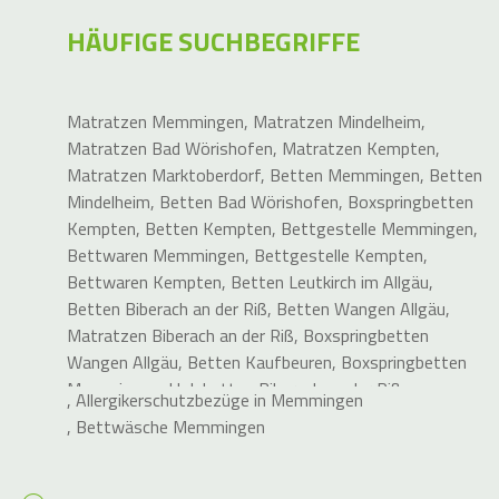
HÄUFIGE SUCHBEGRIFFE
Matratzen Memmingen
,
Matratzen Mindelheim
,
Matratzen Bad Wörishofen
,
Matratzen Kempten
,
Matratzen Marktoberdorf
,
Betten Memmingen
,
Betten
Mindelheim
,
Betten Bad Wörishofen
,
Boxspringbetten
Kempten
,
Betten Kempten
,
Bettgestelle Memmingen
,
Bettwaren Memmingen
,
Bettgestelle Kempten
,
Bettwaren Kempten
,
Betten Leutkirch im Allgäu
,
Betten Biberach an der Riß
,
Betten Wangen Allgäu
,
Matratzen Biberach an der Riß
,
Boxspringbetten
Wangen Allgäu
,
Betten Kaufbeuren
,
Boxspringbetten
Memmingen
,
Holzbetten Biberach an der Riß
,
,
Allergikerschutzbezüge in Memmingen
Elektrische Lattenroste Memmingen
,
Holzbett Biberach
,
Bettwäsche Memmingen
an der Riß
,
Metallfreie Betten
,
Betten Kaufbeuren
,
Betten Bad Waldsee
,
Holzbetten für Kempten
,
Holzbetten für Mindelheim
,
Bettwaren Mindelheim
,