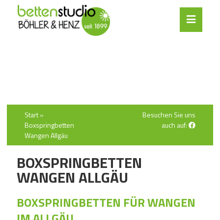
Start
»
Besuchen Sie uns
Boxspringbetten
auch auf:
Wangen Allgäu
BOXSPRINGBETTEN
WANGEN ALLGÄU
BOXSPRINGBETTEN FÜR WANGEN
IM ALLGÄU