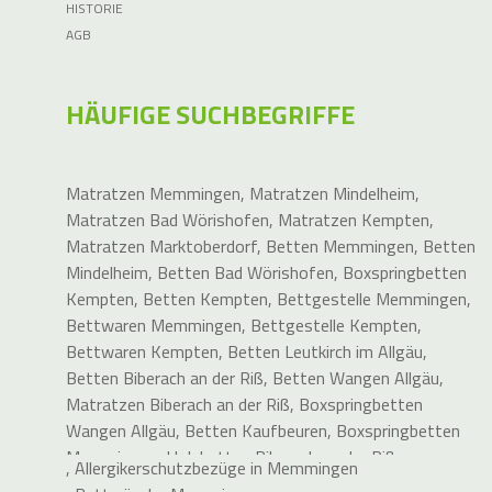
HISTORIE
AGB
HÄUFIGE SUCHBEGRIFFE
Matratzen Memmingen
,
Matratzen Mindelheim
,
Matratzen Bad Wörishofen
,
Matratzen Kempten
,
Matratzen Marktoberdorf
,
Betten Memmingen
,
Betten
Mindelheim
,
Betten Bad Wörishofen
,
Boxspringbetten
Kempten
,
Betten Kempten
,
Bettgestelle Memmingen
,
Bettwaren Memmingen
,
Bettgestelle Kempten
,
Bettwaren Kempten
,
Betten Leutkirch im Allgäu
,
Betten Biberach an der Riß
,
Betten Wangen Allgäu
,
Matratzen Biberach an der Riß
,
Boxspringbetten
Wangen Allgäu
,
Betten Kaufbeuren
,
Boxspringbetten
Memmingen
,
Holzbetten Biberach an der Riß
,
,
Allergikerschutzbezüge in Memmingen
Elektrische Lattenroste Memmingen
,
Holzbett Biberach